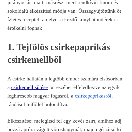
jutányos ár miatt, másrészt mert rendkívül finom és
sokoldalú elkészítési módja van. Összegyűjtöttünk öt
ízletes receptet, amelyet a kezdő konyhatündérek is
értékelni fognak!
1. Tejfölös csirkepaprikás
csirkemellből
A csirke hallatán a legtöbb ember számára elsősorban
a
csirkemell sütése
jut eszébe, elfeledkezve az egyik
leghíresebb magyar fogásról, a
csirkepaprikásról
,
ráadásul tejföllel bolondítva.
Elkészítése: melegítsd fel egy kevés zsírt, amihez adj
hozzá apróra vágott vöröshagymát, majd egészítsd ki