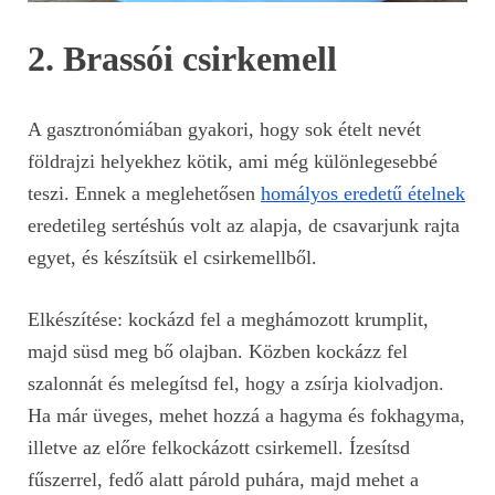
2. Brassói csirkemell
A gasztronómiában gyakori, hogy sok ételt nevét
földrajzi helyekhez kötik, ami még különlegesebbé
teszi. Ennek a meglehetősen
homályos eredetű ételnek
eredetileg sertéshús volt az alapja, de csavarjunk rajta
egyet, és készítsük el csirkemellből.
Elkészítése: kockázd fel a meghámozott krumplit,
majd süsd meg bő olajban. Közben kockázz fel
szalonnát és melegítsd fel, hogy a zsírja kiolvadjon.
Ha már üveges, mehet hozzá a hagyma és fokhagyma,
illetve az előre felkockázott csirkemell. Ízesítsd
fűszerrel, fedő alatt párold puhára, majd mehet a