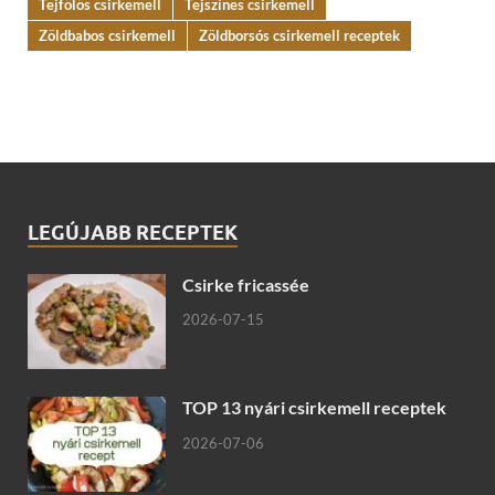
Tejfölös csirkemell
Tejszínes csirkemell
Zöldbabos csirkemell
Zöldborsós csirkemell receptek
LEGÚJABB RECEPTEK
Csirke fricassée
2026-07-15
TOP 13 nyári csirkemell receptek
2026-07-06