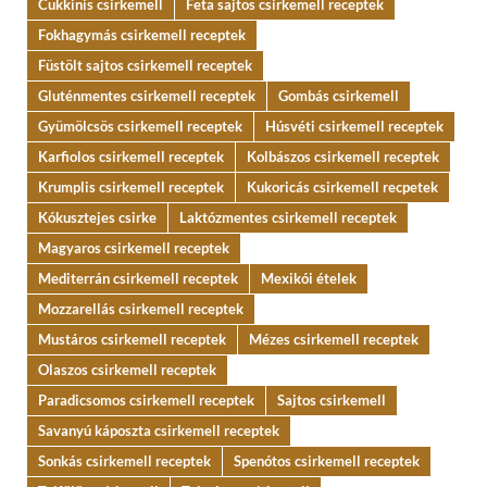
Cukkinis csirkemell
Feta sajtos csirkemell receptek
Fokhagymás csirkemell receptek
Füstölt sajtos csirkemell receptek
Gluténmentes csirkemell receptek
Gombás csirkemell
Gyümölcsös csirkemell receptek
Húsvéti csirkemell receptek
Karfiolos csirkemell receptek
Kolbászos csirkemell receptek
Krumplis csirkemell receptek
Kukoricás csirkemell recpetek
Kókusztejes csirke
Laktózmentes csirkemell receptek
Magyaros csirkemell receptek
Mediterrán csirkemell receptek
Mexikói ételek
Mozzarellás csirkemell receptek
Mustáros csirkemell receptek
Mézes csirkemell receptek
Olaszos csirkemell receptek
Paradicsomos csirkemell receptek
Sajtos csirkemell
Savanyú káposzta csirkemell receptek
Sonkás csirkemell receptek
Spenótos csirkemell receptek