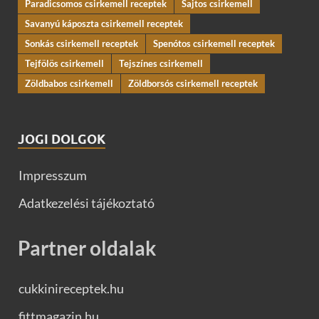
Paradicsomos csirkemell receptek
Sajtos csirkemell
Savanyú káposzta csirkemell receptek
Sonkás csirkemell receptek
Spenótos csirkemell receptek
Tejfölös csirkemell
Tejszínes csirkemell
Zöldbabos csirkemell
Zöldborsós csirkemell receptek
JOGI DOLGOK
Impresszum
Adatkezelési tájékoztató
Partner oldalak
cukkinireceptek.hu
fittmagazin.hu