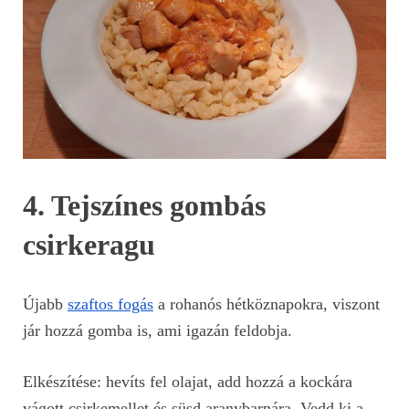
4. Tejszínes gombás
csirkeragu
Újabb
szaftos fogás
a rohanós hétköznapokra, viszont
jár hozzá gomba is, ami igazán feldobja.
Elkészítése: hevíts fel olajat, add hozzá a kockára
vágott csirkemellet és süsd aranybarnára. Vedd ki a