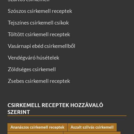
Szószos csirkemell receptek
Tejszínes csirkemell csíkok
Töltött csirkemell receptek
Vasárnapi ebéd csirkemellből
Vendégváró húsételek
Zöldséges csirkemell
Zsebes csirkemell receptek
CSIRKEMELL RECEPTEK HOZZÁVALÓ
SZERINT
Ananászos csirkemell receptek
Aszalt szilvás csirkemell