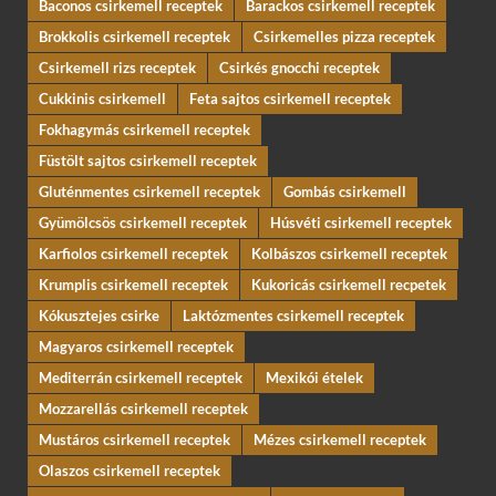
Baconos csirkemell receptek
Barackos csirkemell receptek
Brokkolis csirkemell receptek
Csirkemelles pizza receptek
Csirkemell rizs receptek
Csirkés gnocchi receptek
Cukkinis csirkemell
Feta sajtos csirkemell receptek
Fokhagymás csirkemell receptek
Füstölt sajtos csirkemell receptek
Gluténmentes csirkemell receptek
Gombás csirkemell
Gyümölcsös csirkemell receptek
Húsvéti csirkemell receptek
Karfiolos csirkemell receptek
Kolbászos csirkemell receptek
Krumplis csirkemell receptek
Kukoricás csirkemell recpetek
Kókusztejes csirke
Laktózmentes csirkemell receptek
Magyaros csirkemell receptek
Mediterrán csirkemell receptek
Mexikói ételek
Mozzarellás csirkemell receptek
Mustáros csirkemell receptek
Mézes csirkemell receptek
Olaszos csirkemell receptek