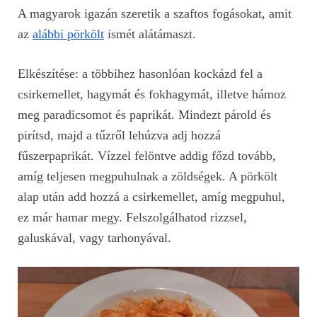
A magyarok igazán szeretik a szaftos fogásokat, amit
az
alábbi pörkölt
ismét alátámaszt.
Elkészítése: a többihez hasonlóan kockázd fel a
csirkemellet, hagymát és fokhagymát, illetve hámoz
meg paradicsomot és paprikát. Mindezt párold és
pirítsd, majd a tűzről lehúzva adj hozzá
fűszerpaprikát. Vízzel felöntve addig főzd tovább,
amíg teljesen megpuhulnak a zöldségek. A pörkölt
alap után add hozzá a csirkemellet, amíg megpuhul,
ez már hamar megy. Felszolgálhatod rizzsel,
galuskával, vagy tarhonyával.