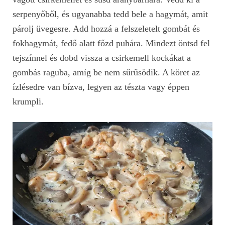
serpenyőből, és ugyanabba tedd bele a hagymát, amit
párolj üvegesre. Add hozzá a felszeletelt gombát és
fokhagymát, fedő alatt főzd puhára. Mindezt öntsd fel
tejszínnel és dobd vissza a csirkemell kockákat a
gombás raguba, amíg be nem sűrűsödik. A köret az
ízlésedre van bízva, legyen az tészta vagy éppen
krumpli.