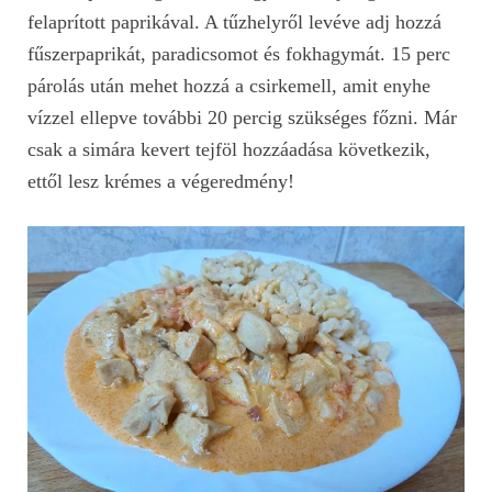
felaprított paprikával. A tűzhelyről levéve adj hozzá
fűszerpaprikát, paradicsomot és fokhagymát. 15 perc
párolás után mehet hozzá a csirkemell, amit enyhe
vízzel ellepve további 20 percig szükséges főzni. Már
csak a simára kevert tejföl hozzáadása következik,
ettől lesz krémes a végeredmény!