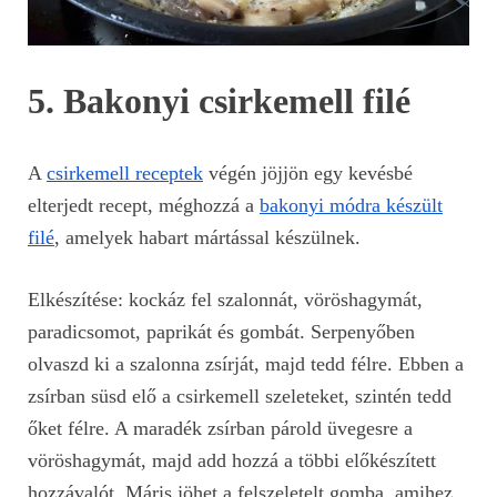
5. Bakonyi csirkemell filé
A
csirkemell receptek
végén jöjjön egy kevésbé
elterjedt recept, méghozzá a
bakonyi módra készült
filé
, amelyek habart mártással készülnek.
Elkészítése: kockáz fel szalonnát, vöröshagymát,
paradicsomot, paprikát és gombát. Serpenyőben
olvaszd ki a szalonna zsírját, majd tedd félre. Ebben a
zsírban süsd elő a csirkemell szeleteket, szintén tedd
őket félre. A maradék zsírban párold üvegesre a
vöröshagymát, majd add hozzá a többi előkészített
hozzávalót. Máris jöhet a felszeletelt gomba, amihez