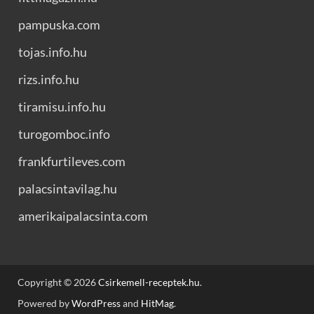
pampuska.com
tojas.info.hu
rizs.info.hu
tiramisu.info.hu
turogomboc.info
frankfurtileves.com
palacsintavilag.hu
amerikaipalacsinta.com
Copyright © 2026
Csirkemell-receptek.hu
.
Powered by
WordPress
and
HitMag
.