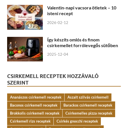
Valentin-napi vacsora ötletek – 10
isteni recept
2026-02-12
Így készíts omlós és finom
csirkemellet forrólevegős sütőben
2025-12-04
CSIRKEMELL RECEPTEK HOZZÁVALÓ
SZERINT
Ananászos csirkemell receptek
Aszalt szilvás csirkemell
Baconos csirkemell receptek
Barackos csirkemell receptek
Brokkolis csirkemell receptek
Csirkemelles pizza receptek
Csirkemell rizs receptek
Csirkés gnocchi receptek