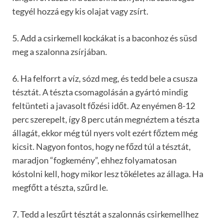
tegyél hozzá egy kis olajat vagy zsírt.
5. Add a csirkemell kockákat is a baconhoz és süsd
meg a szalonna zsírjában.
6. Ha felforrt a víz, sózd meg, és tedd bele a csusza
tésztát. A tészta csomagolásán a gyártó mindig
feltünteti a javasolt főzési időt. Az enyémen 8-12
perc szerepelt, így 8 perc után megnéztem a tészta
állagát, ekkor még túl nyers volt ezért főztem még
kicsit. Nagyon fontos, hogy ne főzd túl a tésztát,
maradjon “fogkemény”, ehhez folyamatosan
kóstolni kell, hogy mikor lesz tökéletes az állaga. Ha
megfőtt a tészta, szűrd le.
7. Tedd a leszűrt tésztát a szalonnás csirkemellhez