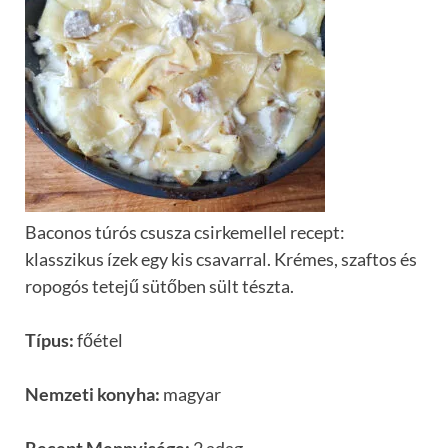
Baconos túrós csusza csirkemellel recept:
klasszikus ízek egy kis csavarral. Krémes, szaftos és
ropogós tetejű sütőben sült tészta.
Típus:
főétel
Nemzeti konyha:
magyar
Recept Mennyisége:
2 adag