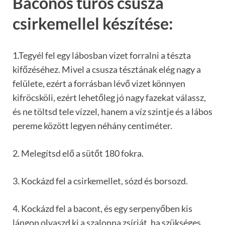
Baconos túrós csusza
csirkemellel készítése:
1.Tegyél fel egy lábosban vizet forralni a tészta
kifőzéséhez. Mivel a csusza tésztának elég nagy a
felülete, ezért a forrásban lévő vizet könnyen
kifröcsköli, ezért lehetőleg jó nagy fazekat válassz,
és ne töltsd tele vízzel, hanem a víz szintje és a lábos
pereme között legyen néhány centiméter.
2. Melegítsd elő a sütőt 180 fokra.
3. Kockázd fel a csirkemellet, sózd és borsozd.
4. Kockázd fel a bacont, és egy serpenyőben kis
lángon olvaszd ki a szalonna zsírját, ha szükséges