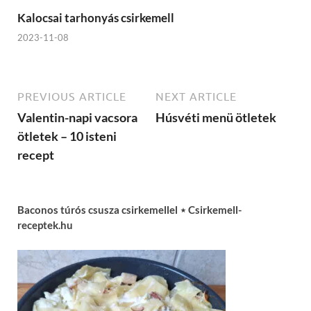
Kalocsai tarhonyás csirkemell
2023-11-08
PREVIOUS ARTICLE
NEXT ARTICLE
Valentin-napi vacsora
Húsvéti menü ötletek
ötletek – 10 isteni
recept
Baconos túrós csusza csirkemellel ⋆ Csirkemell-
receptek.hu