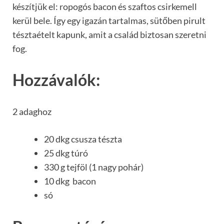
készítjük el: ropogós bacon és szaftos csirkemell
kerül bele. Így egy igazán tartalmas, sütőben pirult
tésztaételt kapunk, amit a család biztosan szeretni
fog.
Hozzávalók:
2 adaghoz
20 dkg csusza tészta
25 dkg túró
330 g tejföl (1 nagy pohár)
10 dkg bacon
só