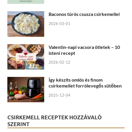
Baconos túrós csusza csirkemellel
2026-03-01
Valentin-napi vacsora ötletek – 10
isteni recept
2026-02-12
Így készíts omlós és finom
csirkemellet forrólevegős sütőben
2025-12-04
CSIRKEMELL RECEPTEK HOZZÁVALÓ
SZERINT