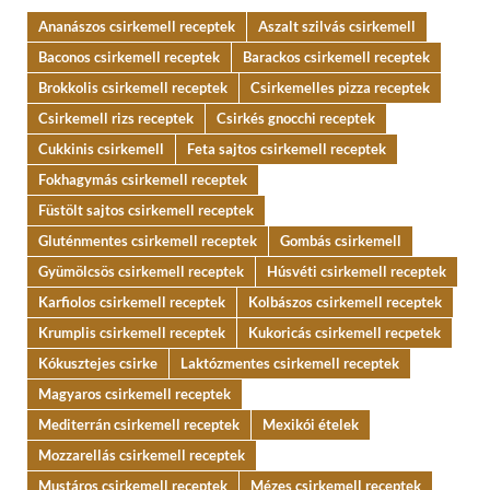
Ananászos csirkemell receptek
Aszalt szilvás csirkemell
Baconos csirkemell receptek
Barackos csirkemell receptek
Brokkolis csirkemell receptek
Csirkemelles pizza receptek
Csirkemell rizs receptek
Csirkés gnocchi receptek
Cukkinis csirkemell
Feta sajtos csirkemell receptek
Fokhagymás csirkemell receptek
Füstölt sajtos csirkemell receptek
Gluténmentes csirkemell receptek
Gombás csirkemell
Gyümölcsös csirkemell receptek
Húsvéti csirkemell receptek
Karfiolos csirkemell receptek
Kolbászos csirkemell receptek
Krumplis csirkemell receptek
Kukoricás csirkemell recpetek
Kókusztejes csirke
Laktózmentes csirkemell receptek
Magyaros csirkemell receptek
Mediterrán csirkemell receptek
Mexikói ételek
Mozzarellás csirkemell receptek
Mustáros csirkemell receptek
Mézes csirkemell receptek