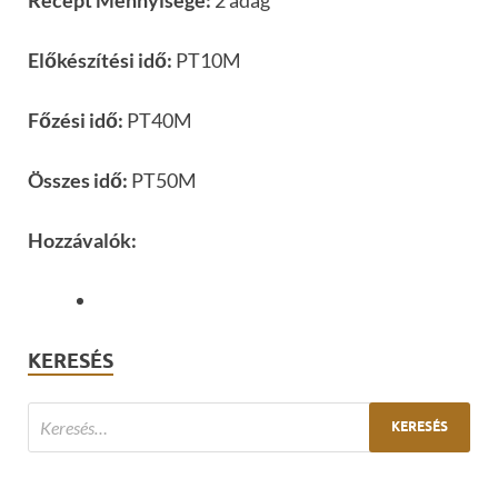
Előkészítési idő:
PT10M
Főzési idő:
PT40M
Összes idő:
PT50M
Hozzávalók:
KERESÉS