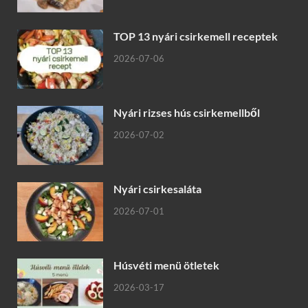
TOP 13 nyári csirkemell receptek
2026-07-06
Nyári rizses hús csirkemellből
2026-07-02
Nyári csirkesaláta
2026-07-01
Húsvéti menü ötletek
2026-03-17