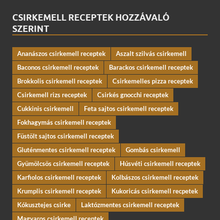
CSIRKEMELL RECEPTEK HOZZÁVALÓ
SZERINT
Ananászos csirkemell receptek
Aszalt szilvás csirkemell
Baconos csirkemell receptek
Barackos csirkemell receptek
Brokkolis csirkemell receptek
Csirkemelles pizza receptek
Csirkemell rizs receptek
Csirkés gnocchi receptek
Cukkinis csirkemell
Feta sajtos csirkemell receptek
Fokhagymás csirkemell receptek
Füstölt sajtos csirkemell receptek
Gluténmentes csirkemell receptek
Gombás csirkemell
Gyümölcsös csirkemell receptek
Húsvéti csirkemell receptek
Karfiolos csirkemell receptek
Kolbászos csirkemell receptek
Krumplis csirkemell receptek
Kukoricás csirkemell recpetek
Kókusztejes csirke
Laktózmentes csirkemell receptek
Magyaros csirkemell receptek