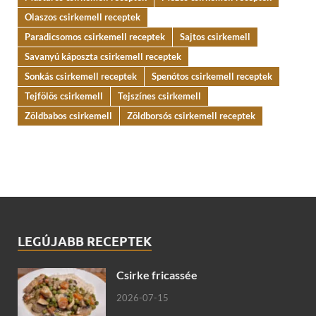
Olaszos csirkemell receptek
Paradicsomos csirkemell receptek
Sajtos csirkemell
Savanyú káposzta csirkemell receptek
Sonkás csirkemell receptek
Spenótos csirkemell receptek
Tejfölös csirkemell
Tejszínes csirkemell
Zöldbabos csirkemell
Zöldborsós csirkemell receptek
LEGÚJABB RECEPTEK
Csirke fricassée
2026-07-15