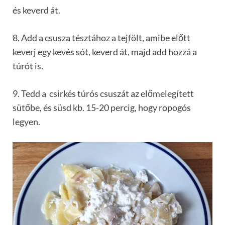
és keverd át.
8. Add a csusza tésztához a tejfölt, amibe előtt
keverj egy kevés sót, keverd át, majd add hozzá a
túrót is.
9. Tedd a csirkés túrós csuszát az előmelegített
sütőbe, és süsd kb. 15-20 percig, hogy ropogós
legyen.