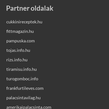
Partner oldalak
cukkinireceptek.hu
fittmagazin.hu
pampuska.com
tojas.info.hu
rizs.info.hu
tiramisu.info.hu
turogomboc.info
frankfurtileves.com
palacsintavilag.hu
amerikaipalacsinta.com