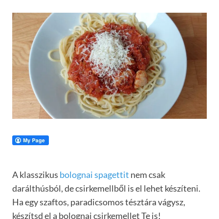
A klasszikus
bolognai spagettit
nem csak
darálthúsból, de csirkemellből is el lehet készíteni.
Ha egy szaftos, paradicsomos tésztára vágysz,
készítsd el a bolognai csirkemellet Te is!