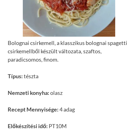
Bolognai csirkemell, a klasszikus bolognai spagetti
csirkemellből készült változata, szaftos,
paradicsomos, finom.
Típus:
tészta
Nemzeti konyha:
olasz
Recept Mennyisége:
4 adag
Előkészítési idő:
PT10M