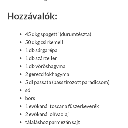
Hozzávalók:
45 dkg spagetti (durumtészta)
50 dkg csirkemell
1 db sárgarépa
1 db szárzeller
1 db vöröshagyma
2 gerezd fokhagyma
5 dl passata (passzírozott paradicsom)
só
bors
1 evőkanál toscana fűszerkeverék
2 evőkanál olívaolaj
tálaláshoz parmezán sajt