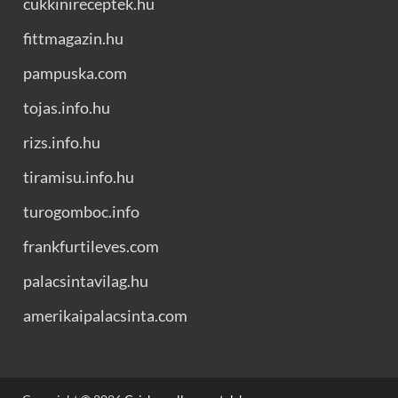
cukkinireceptek.hu
fittmagazin.hu
pampuska.com
tojas.info.hu
rizs.info.hu
tiramisu.info.hu
turogomboc.info
frankfurtileves.com
palacsintavilag.hu
amerikaipalacsinta.com