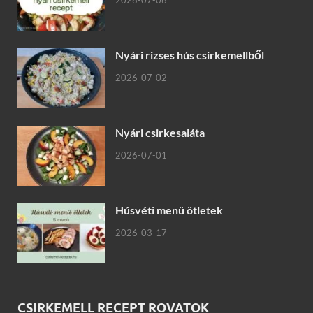
Nyári rizses hús csirkemellből
2026-07-02
Nyári csirkesaláta
2026-07-01
Húsvéti menü ötletek
2026-03-17
CSIRKEMELL RECEPT ROVATOK