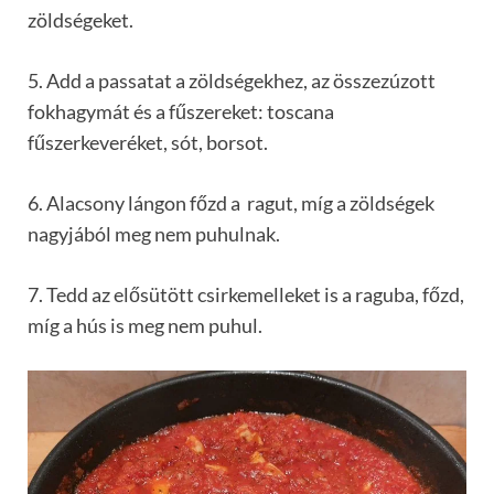
zöldségeket.
5. Add a passatat a zöldségekhez, az összezúzott
fokhagymát és a fűszereket: toscana
fűszerkeveréket, sót, borsot.
6. Alacsony lángon főzd a ragut, míg a zöldségek
nagyjából meg nem puhulnak.
7. Tedd az elősütött csirkemelleket is a raguba, főzd,
míg a hús is meg nem puhul.