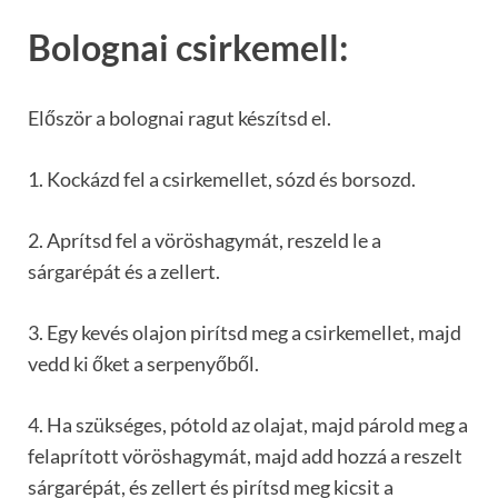
Bolognai csirkemell:
Először a bolognai ragut készítsd el.
1. Kockázd fel a csirkemellet, sózd és borsozd.
2. Aprítsd fel a vöröshagymát, reszeld le a
sárgarépát és a zellert.
3. Egy kevés olajon pirítsd meg a csirkemellet, majd
vedd ki őket a serpenyőből.
4. Ha szükséges, pótold az olajat, majd párold meg a
felaprított vöröshagymát, majd add hozzá a reszelt
sárgarépát, és zellert és pirítsd meg kicsit a