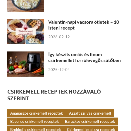
Valentin-napi vacsora ötletek – 10
isteni recept
2026-02-12
Így készíts omlós és finom
csirkemellet forrólevegős sütőben
2025-12-04
CSIRKEMELL RECEPTEK HOZZÁVALÓ
SZERINT
Ananászos csirkemell receptek
Aszalt szilvás csirkemell
Baconos csirkemell receptek
Barackos csirkemell receptek
Brokkolis csirkemell receptek
Csirkemelles pizza receptek