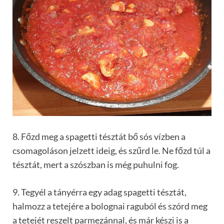
8. Főzd meg a spagetti tésztát bő sós vízben a
csomagoláson jelzett ideig, és szűrd le. Ne főzd túl a
tésztát, mert a szószban is még puhulni fog.
9. Tegyél a tányérra egy adag spagetti tésztát,
halmozz a tetejére a bolognai raguból és szórd meg
a tetejét reszelt parmezánnal, és már készi is a