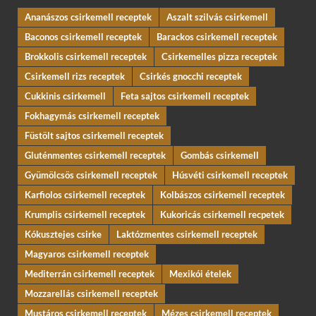
Ananászos csirkemell receptek
Aszalt szilvás csirkemell
Baconos csirkemell receptek
Barackos csirkemell receptek
Brokkolis csirkemell receptek
Csirkemelles pizza receptek
Csirkemell rizs receptek
Csirkés gnocchi receptek
Cukkinis csirkemell
Feta sajtos csirkemell receptek
Fokhagymás csirkemell receptek
Füstölt sajtos csirkemell receptek
Gluténmentes csirkemell receptek
Gombás csirkemell
Gyümölcsös csirkemell receptek
Húsvéti csirkemell receptek
Karfiolos csirkemell receptek
Kolbászos csirkemell receptek
Krumplis csirkemell receptek
Kukoricás csirkemell recpetek
Kókusztejes csirke
Laktózmentes csirkemell receptek
Magyaros csirkemell receptek
Mediterrán csirkemell receptek
Mexikói ételek
Mozzarellás csirkemell receptek
Mustáros csirkemell receptek
Mézes csirkemell receptek