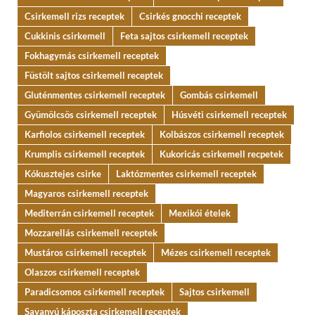
Csirkemell rizs receptek
Csirkés gnocchi receptek
Cukkinis csirkemell
Feta sajtos csirkemell receptek
Fokhagymás csirkemell receptek
Füstölt sajtos csirkemell receptek
Gluténmentes csirkemell receptek
Gombás csirkemell
Gyümölcsös csirkemell receptek
Húsvéti csirkemell receptek
Karfiolos csirkemell receptek
Kolbászos csirkemell receptek
Krumplis csirkemell receptek
Kukoricás csirkemell recpetek
Kókusztejes csirke
Laktózmentes csirkemell receptek
Magyaros csirkemell receptek
Mediterrán csirkemell receptek
Mexikói ételek
Mozzarellás csirkemell receptek
Mustáros csirkemell receptek
Mézes csirkemell receptek
Olaszos csirkemell receptek
Paradicsomos csirkemell receptek
Sajtos csirkemell
Savanyú káposzta csirkemell receptek