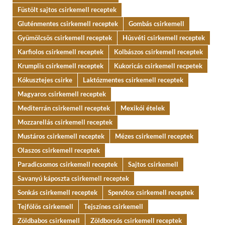
Füstölt sajtos csirkemell receptek
Gluténmentes csirkemell receptek
Gombás csirkemell
Gyümölcsös csirkemell receptek
Húsvéti csirkemell receptek
Karfiolos csirkemell receptek
Kolbászos csirkemell receptek
Krumplis csirkemell receptek
Kukoricás csirkemell recpetek
Kókusztejes csirke
Laktózmentes csirkemell receptek
Magyaros csirkemell receptek
Mediterrán csirkemell receptek
Mexikói ételek
Mozzarellás csirkemell receptek
Mustáros csirkemell receptek
Mézes csirkemell receptek
Olaszos csirkemell receptek
Paradicsomos csirkemell receptek
Sajtos csirkemell
Savanyú káposzta csirkemell receptek
Sonkás csirkemell receptek
Spenótos csirkemell receptek
Tejfölös csirkemell
Tejszínes csirkemell
Zöldbabos csirkemell
Zöldborsós csirkemell receptek