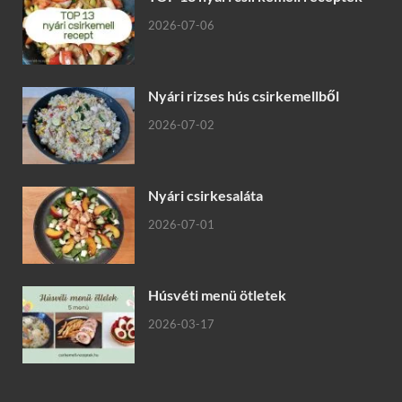
2026-07-06
Nyári rizses hús csirkemellből
2026-07-02
Nyári csirkesaláta
2026-07-01
Húsvéti menü ötletek
2026-03-17