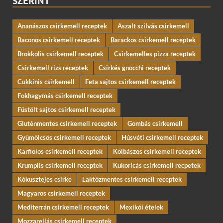
SZERINT
Ananászos csirkemell receptek
Aszalt szilvás csirkemell
Baconos csirkemell receptek
Barackos csirkemell receptek
Brokkolis csirkemell receptek
Csirkemelles pizza receptek
Csirkemell rizs receptek
Csirkés gnocchi receptek
Cukkinis csirkemell
Feta sajtos csirkemell receptek
Fokhagymás csirkemell receptek
Füstölt sajtos csirkemell receptek
Gluténmentes csirkemell receptek
Gombás csirkemell
Gyümölcsös csirkemell receptek
Húsvéti csirkemell receptek
Karfiolos csirkemell receptek
Kolbászos csirkemell receptek
Krumplis csirkemell receptek
Kukoricás csirkemell recpetek
Kókusztejes csirke
Laktózmentes csirkemell receptek
Magyaros csirkemell receptek
Mediterrán csirkemell receptek
Mexikói ételek
Mozzarellás csirkemell receptek