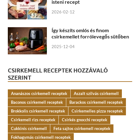
isteni recept
2026-02-12
Így készíts omlós és finom
csirkemellet forrólevegős sütőben
2025-12-04
CSIRKEMELL RECEPTEK HOZZÁVALÓ
SZERINT
Ananászos csirkemell receptek
Aszalt szilvás csirkemell
Baconos csirkemell receptek
Barackos csirkemell receptek
Brokkolis csirkemell receptek
Csirkemelles pizza receptek
Csirkemell rizs receptek
Csirkés gnocchi receptek
Cukkinis csirkemell
Feta sajtos csirkemell receptek
Fokhagymás csirkemell receptek