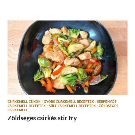
CSIRKEMELL CSÍKOK
/
GYORS CSIRKEMELL RECEPTEK
/
SERPENYŐS
CSIRKEMELL RECEPTEK
/
SÜLT CSIRKEMELL RECEPTEK
/
ZÖLDSÉGES
CSIRKEMELL
Zöldséges csirkés stir fry