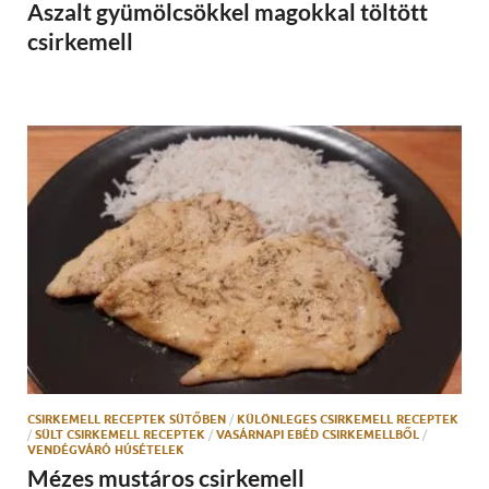
Aszalt gyümölcsökkel magokkal töltött
csirkemell
CSIRKEMELL RECEPTEK SÜTŐBEN
/
KÜLÖNLEGES CSIRKEMELL RECEPTEK
/
SÜLT CSIRKEMELL RECEPTEK
/
VASÁRNAPI EBÉD CSIRKEMELLBŐL
/
VENDÉGVÁRÓ HÚSÉTELEK
Mézes mustáros csirkemell