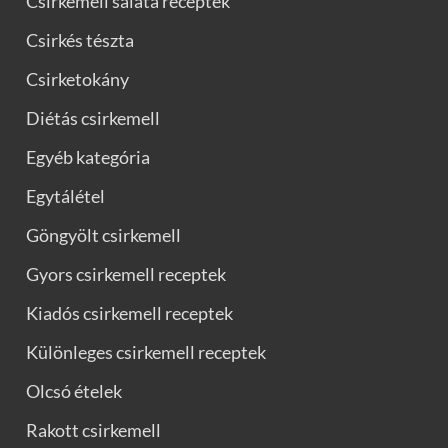
Csirkemell saláta receptek
Csirkés tészta
Csirketokány
Diétás csirkemell
Egyéb kategória
Egytálétel
Göngyölt csirkemell
Gyors csirkemell receptek
Kiadós csirkemell receptek
Különleges csirkemell receptek
Olcsó ételek
Rakott csirkemell