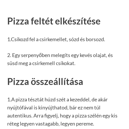
Pizza feltét elkészítése
1.Csíkozd fel a csirkemellet, sózd és borsozd.
2. Egy serpenyőben melegíts egy kevés olajat, és
süsd meg a csirkemell csíkokat.
Pizza összeállítása
1.A pizza tésztát húzd szét a kezeddel, de akár
nyújtófával is kinyújthatod, bár ez nem túl
autentikus. Arra figyelj, hogy a pizza szélén egy kis
réteg legyen vastagabb, legyen pereme.