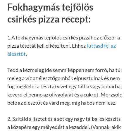
Fokhagymás tejfölös
csirkés pizza recept:
1.A fokhagymás tejfölös csirkés pizzához először a
pizza tésztát kell elkészíteni. Ehhez
futtasd fel az
élesztőt
,
Tedd a kézmeleg (de semmiképpen sem forró, ha túl
meleg a víz az élesztőgombák elpusztulnak és nem
fog megkelni a tészta) vizet egy tálba vagy pohárba,
keverd el benne az olívaolajat és a cukrot. Morzsold
bele az élesztőt és várd meg, míg habos nem lesz.
2. Szitáld a lisztet és a sót egy nagy tálba, és készíts
a közepére egy mélyedést a kezeddel. (Vannak, akik