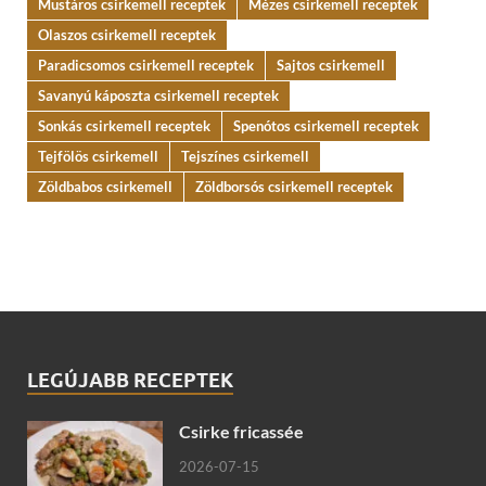
Mustáros csirkemell receptek
Mézes csirkemell receptek
Olaszos csirkemell receptek
Paradicsomos csirkemell receptek
Sajtos csirkemell
Savanyú káposzta csirkemell receptek
Sonkás csirkemell receptek
Spenótos csirkemell receptek
Tejfölös csirkemell
Tejszínes csirkemell
Zöldbabos csirkemell
Zöldborsós csirkemell receptek
LEGÚJABB RECEPTEK
Csirke fricassée
2026-07-15