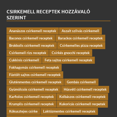
CSIRKEMELL RECEPTEK HOZZÁVALÓ
SZERINT
Ananászos csirkemell receptek
Aszalt szilvás csirkemell
Baconos csirkemell receptek
Barackos csirkemell receptek
Brokkolis csirkemell receptek
Csirkemelles pizza receptek
Csirkemell rizs receptek
Csirkés gnocchi receptek
Cukkinis csirkemell
Feta sajtos csirkemell receptek
Fokhagymás csirkemell receptek
Füstölt sajtos csirkemell receptek
Gluténmentes csirkemell receptek
Gombás csirkemell
Gyümölcsös csirkemell receptek
Húsvéti csirkemell receptek
Karfiolos csirkemell receptek
Kolbászos csirkemell receptek
Krumplis csirkemell receptek
Kukoricás csirkemell recpetek
Kókusztejes csirke
Laktózmentes csirkemell receptek