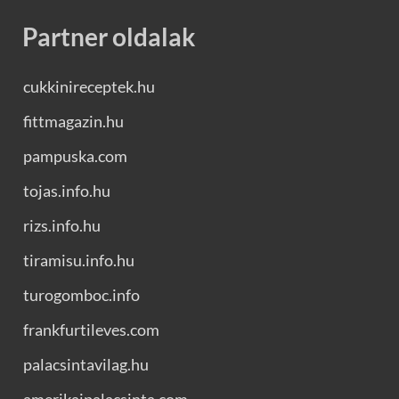
Partner oldalak
cukkinireceptek.hu
fittmagazin.hu
pampuska.com
tojas.info.hu
rizs.info.hu
tiramisu.info.hu
turogomboc.info
frankfurtileves.com
palacsintavilag.hu