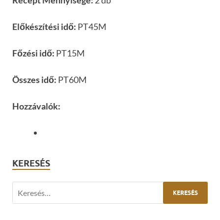
Recept Mennyisége:
2 db
Előkészítési idő:
PT45M
Főzési idő:
PT15M
Összes idő:
PT60M
Hozzávalók:
KERESÉS