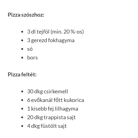
Pizza szószhoz:
3 dl tejföl (min. 20 %-os)
3 gerezd fokhagyma
só
bors
Pizza feltét:
30 dkg csirkemell
6 evőkanál főtt kukorica
1 kisebb fej lilhagyma
20 dkg trappista sajt
4 dkg füstölt sajt