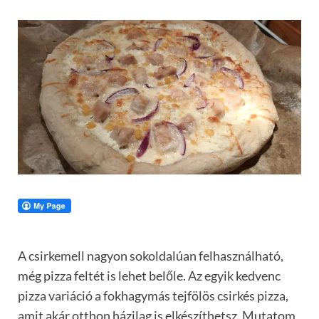
A csirkemell nagyon sokoldalúan felhasználható,
még pizza feltét is lehet belőle. Az egyik kedvenc
pizza variáció a fokhagymás tejfölös csirkés pizza,
amit akár otthon házilag is elkészíthetsz. Mutatom,