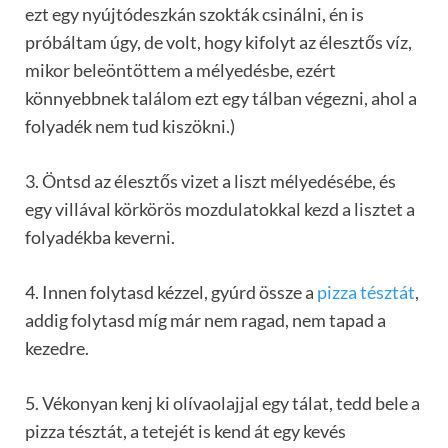
ezt egy nyújtódeszkán szokták csinálni, én is
próbáltam úgy, de volt, hogy kifolyt az élesztős víz,
mikor beleöntöttem a mélyedésbe, ezért
könnyebbnek találom ezt egy tálban végezni, ahol a
folyadék nem tud kiszökni.)
3. Öntsd az élesztős vizet a liszt mélyedésébe, és
egy villával körkörös mozdulatokkal kezd a lisztet a
folyadékba keverni.
4. Innen folytasd kézzel, gyúrd össze a
pizza tésztát
,
addig folytasd míg már nem ragad, nem tapad a
kezedre.
5. Vékonyan kenj ki olívaolajjal egy tálat, tedd bele a
pizza tésztát, a tetejét is kend át egy kevés