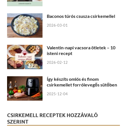
Baconos túrós csusza csirkemellel
2026-03-01
Valentin-napi vacsora ötletek – 10
isteni recept
2026-02-12
Így készíts omlós és finom
csirkemellet forrólevegős sütőben
2025-12-04
CSIRKEMELL RECEPTEK HOZZÁVALÓ
SZERINT