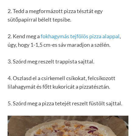
2. Tedd a megformázott pizza tésztát egy
sütőpapírral bélelt tepsibe.
2. Kend meg a
fokhagymás tejfölös pizza alappal
,
úgy, hogy 1-1,5 cm-es sáv maradjon a szélén.
3. Szórd meg reszelt trappista sajttal.
4. Oszlasd el a csirkemell csíkokat, felcsíkozott
lilahagymát és főtt kukoricát a pizzatésztán.
5. Szórd meg a pizza tetejét reszelt füstölt sajttal.