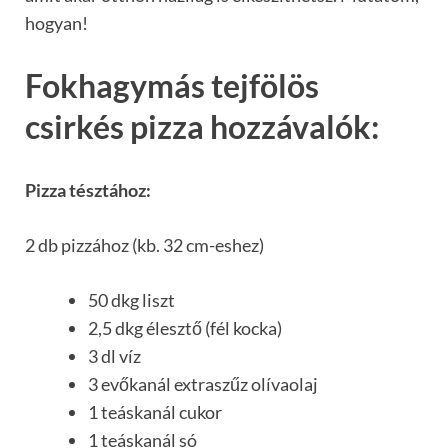
hogyan!
Fokhagymás tejfölös
csirkés pizza hozzávalók:
Pizza tésztához:
2 db pizzához (kb. 32 cm-eshez)
50 dkg liszt
2,5 dkg élesztő (fél kocka)
3 dl víz
3 evőkanál extraszűz olívaolaj
1 teáskanál cukor
1 teáskanál só