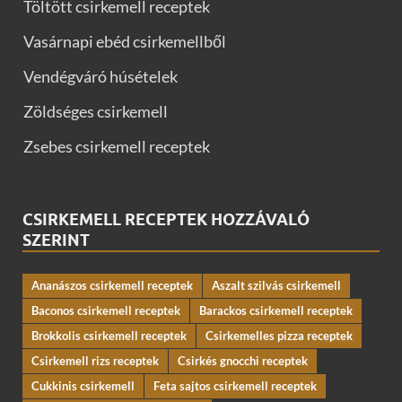
Töltött csirkemell receptek
Vasárnapi ebéd csirkemellből
Vendégváró húsételek
Zöldséges csirkemell
Zsebes csirkemell receptek
CSIRKEMELL RECEPTEK HOZZÁVALÓ
SZERINT
Ananászos csirkemell receptek
Aszalt szilvás csirkemell
Baconos csirkemell receptek
Barackos csirkemell receptek
Brokkolis csirkemell receptek
Csirkemelles pizza receptek
Csirkemell rizs receptek
Csirkés gnocchi receptek
Cukkinis csirkemell
Feta sajtos csirkemell receptek