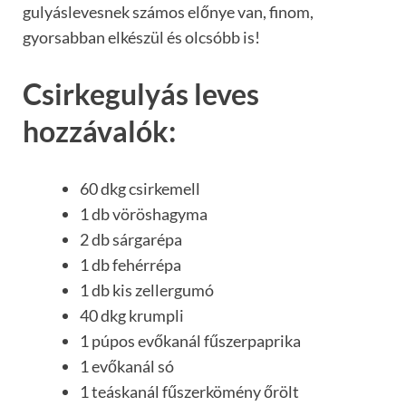
gulyáslevesnek számos előnye van, finom,
gyorsabban elkészül és olcsóbb is!
Csirkegulyás leves
hozzávalók:
60 dkg csirkemell
1 db vöröshagyma
2 db sárgarépa
1 db fehérrépa
1 db kis zellergumó
40 dkg krumpli
1 púpos evőkanál fűszerpaprika
1 evőkanál só
1 teáskanál fűszerkömény őrölt