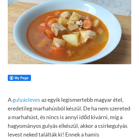
A
gulyásleves
az egyik legismertebb magyar étel,
eredetileg marhahúsból készül. De ha nem szereted
a marhahúst, és nincs is annyi időd kivárni, míg a
hagyományos gulyás elkészül, akkor a csirkegulyás
levest neked találták ki! Ennek a hamis