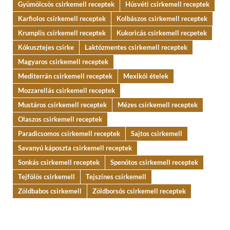
Gyümölcsös csirkemell receptek
Húsvéti csirkemell receptek
Karfiolos csirkemell receptek
Kolbászos csirkemell receptek
Krumplis csirkemell receptek
Kukoricás csirkemell recpetek
Kókusztejes csirke
Laktózmentes csirkemell receptek
Magyaros csirkemell receptek
Mediterrán csirkemell receptek
Mexikói ételek
Mozzarellás csirkemell receptek
Mustáros csirkemell receptek
Mézes csirkemell receptek
Olaszos csirkemell receptek
Paradicsomos csirkemell receptek
Sajtos csirkemell
Savanyú káposzta csirkemell receptek
Sonkás csirkemell receptek
Spenótos csirkemell receptek
Tejfölös csirkemell
Tejszínes csirkemell
Zöldbabos csirkemell
Zöldborsós csirkemell receptek