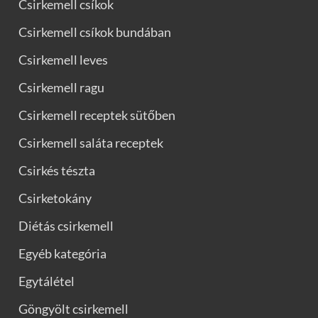
Csirkemell csíkok
Csirkemell csíkok bundában
Csirkemell leves
Csirkemell ragu
Csirkemell receptek sütőben
Csirkemell saláta receptek
Csirkés tészta
Csirketokány
Diétás csirkemell
Egyéb kategória
Egytálétel
Göngyölt csirkemell