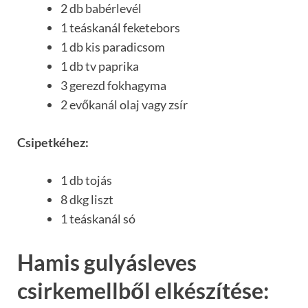
2 db babérlevél
1 teáskanál feketebors
1 db kis paradicsom
1 db tv paprika
3 gerezd fokhagyma
2 evőkanál olaj vagy zsír
Csipetkéhez:
1 db tojás
8 dkg liszt
1 teáskanál só
Hamis gulyásleves
csirkemellből elkészítése: