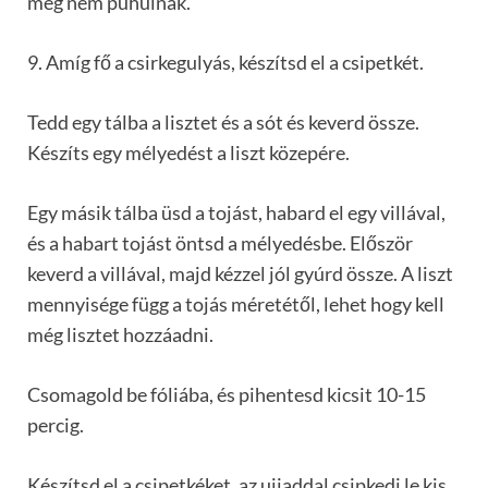
meg nem puhulnak.
9. Amíg fő a csirkegulyás, készítsd el a csipetkét.
Tedd egy tálba a lisztet és a sót és keverd össze.
Készíts egy mélyedést a liszt közepére.
Egy másik tálba üsd a tojást, habard el egy villával,
és a habart tojást öntsd a mélyedésbe. Először
keverd a villával, majd kézzel jól gyúrd össze. A liszt
mennyisége függ a tojás méretétől, lehet hogy kell
még lisztet hozzáadni.
Csomagold be fóliába, és pihentesd kicsit 10-15
percig.
Készítsd el a csipetkéket, az ujjaddal csipkedj le kis