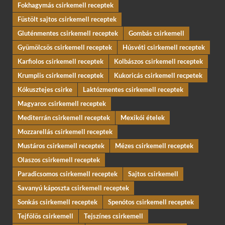
Fokhagymás csirkemell receptek
Füstölt sajtos csirkemell receptek
Gluténmentes csirkemell receptek
Gombás csirkemell
Gyümölcsös csirkemell receptek
Húsvéti csirkemell receptek
Karfiolos csirkemell receptek
Kolbászos csirkemell receptek
Krumplis csirkemell receptek
Kukoricás csirkemell recpetek
Kókusztejes csirke
Laktózmentes csirkemell receptek
Magyaros csirkemell receptek
Mediterrán csirkemell receptek
Mexikói ételek
Mozzarellás csirkemell receptek
Mustáros csirkemell receptek
Mézes csirkemell receptek
Olaszos csirkemell receptek
Paradicsomos csirkemell receptek
Sajtos csirkemell
Savanyú káposzta csirkemell receptek
Sonkás csirkemell receptek
Spenótos csirkemell receptek
Tejfölös csirkemell
Tejszínes csirkemell