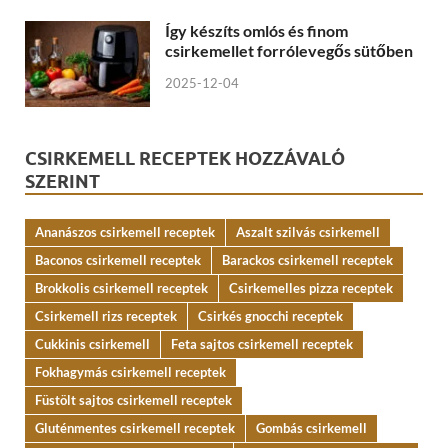
Így készíts omlós és finom
csirkemellet forrólevegős sütőben
2025-12-04
CSIRKEMELL RECEPTEK HOZZÁVALÓ
SZERINT
Ananászos csirkemell receptek
Aszalt szilvás csirkemell
Baconos csirkemell receptek
Barackos csirkemell receptek
Brokkolis csirkemell receptek
Csirkemelles pizza receptek
Csirkemell rizs receptek
Csirkés gnocchi receptek
Cukkinis csirkemell
Feta sajtos csirkemell receptek
Fokhagymás csirkemell receptek
Füstölt sajtos csirkemell receptek
Gluténmentes csirkemell receptek
Gombás csirkemell