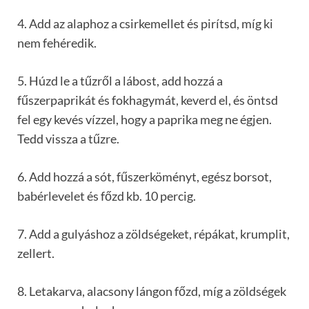
4. Add az alaphoz a csirkemellet és pirítsd, míg ki
nem fehéredik.
5. Húzd le a tűzről a lábost, add hozzá a
fűszerpaprikát és fokhagymát, keverd el, és öntsd
fel egy kevés vízzel, hogy a paprika meg ne égjen.
Tedd vissza a tűzre.
6. Add hozzá a sót, fűszerköményt, egész borsot,
babérlevelet és főzd kb. 10 percig.
7. Add a gulyáshoz a zöldségeket, répákat, krumplit,
zellert.
8. Letakarva, alacsony lángon főzd, míg a zöldségek