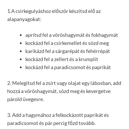
1.A csirkegulyáshoz először készítsd elő az
alapanyagokat:
aprítsd fel a vöröshagymát és fokhagymát
kockázd fel a csirkemellet és sózd meg
karikázd fel a sárgarépát és fehérrépát
kockázd fel a zellert és a krumplit
kockázd fel a paradicsomot és paprikát
2. Melegítsd fel a zsírt vagy olajat egy lábosban, add
hozzá a vöröshagymát, sózd meg és kevergetve
párold üvegesre.
3. Add a hagymához a felkockázott paprikát és
paradicsomot és pár percig főzd tovább.