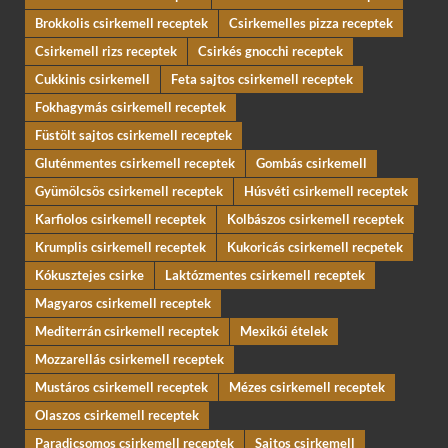
Brokkolis csirkemell receptek
Csirkemelles pizza receptek
Csirkemell rizs receptek
Csirkés gnocchi receptek
Cukkinis csirkemell
Feta sajtos csirkemell receptek
Fokhagymás csirkemell receptek
Füstölt sajtos csirkemell receptek
Gluténmentes csirkemell receptek
Gombás csirkemell
Gyümölcsös csirkemell receptek
Húsvéti csirkemell receptek
Karfiolos csirkemell receptek
Kolbászos csirkemell receptek
Krumplis csirkemell receptek
Kukoricás csirkemell recpetek
Kókusztejes csirke
Laktózmentes csirkemell receptek
Magyaros csirkemell receptek
Mediterrán csirkemell receptek
Mexikói ételek
Mozzarellás csirkemell receptek
Mustáros csirkemell receptek
Mézes csirkemell receptek
Olaszos csirkemell receptek
Paradicsomos csirkemell receptek
Sajtos csirkemell