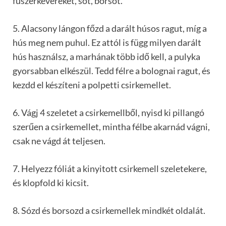
fűszerkeveréket, sót, borsot.
5. Alacsony lángon főzd a darált húsos ragut, míg a
hús meg nem puhul. Ez attól is függ milyen darált
hús használsz, a marhának több idő kell, a pulyka
gyorsabban elkészül. Tedd félre a bolognai ragut, és
kezdd el készíteni a polpetti csirkemellet.
6. Vágj 4 szeletet a csirkemellből, nyisd ki pillangó
szerűen a csirkemellet, mintha félbe akarnád vágni,
csak ne vágd át teljesen.
7. Helyezz fóliát a kinyitott csirkemell szeletekere,
és klopfold ki kicsit.
8. Sózd és borsozd a csirkemellek mindkét oldalát.