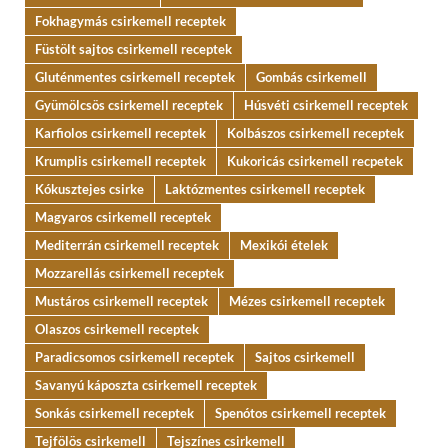
Fokhagymás csirkemell receptek
Füstölt sajtos csirkemell receptek
Gluténmentes csirkemell receptek
Gombás csirkemell
Gyümölcsös csirkemell receptek
Húsvéti csirkemell receptek
Karfiolos csirkemell receptek
Kolbászos csirkemell receptek
Krumplis csirkemell receptek
Kukoricás csirkemell recpetek
Kókusztejes csirke
Laktózmentes csirkemell receptek
Magyaros csirkemell receptek
Mediterrán csirkemell receptek
Mexikói ételek
Mozzarellás csirkemell receptek
Mustáros csirkemell receptek
Mézes csirkemell receptek
Olaszos csirkemell receptek
Paradicsomos csirkemell receptek
Sajtos csirkemell
Savanyú káposzta csirkemell receptek
Sonkás csirkemell receptek
Spenótos csirkemell receptek
Tejfölös csirkemell
Tejszínes csirkemell