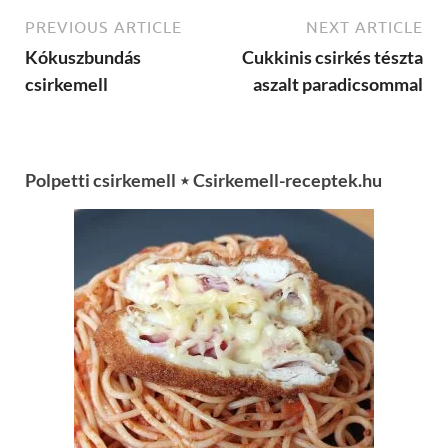
PREVIOUS ARTICLE
NEXT ARTICLE
Kókuszbundás
Cukkinis csirkés tészta
csirkemell
aszalt paradicsommal
Polpetti csirkemell ⋆ Csirkemell-receptek.hu