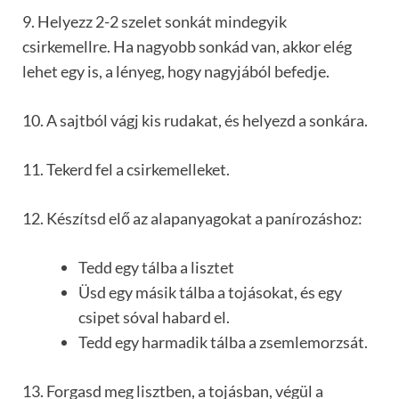
9. Helyezz 2-2 szelet sonkát mindegyik
csirkemellre. Ha nagyobb sonkád van, akkor elég
lehet egy is, a lényeg, hogy nagyjából befedje.
10. A sajtból vágj kis rudakat, és helyezd a sonkára.
11. Tekerd fel a csirkemelleket.
12. Készítsd elő az alapanyagokat a panírozáshoz:
Tedd egy tálba a lisztet
Üsd egy másik tálba a tojásokat, és egy
csipet sóval habard el.
Tedd egy harmadik tálba a zsemlemorzsát.
13. Forgasd meg lisztben, a tojásban, végül a