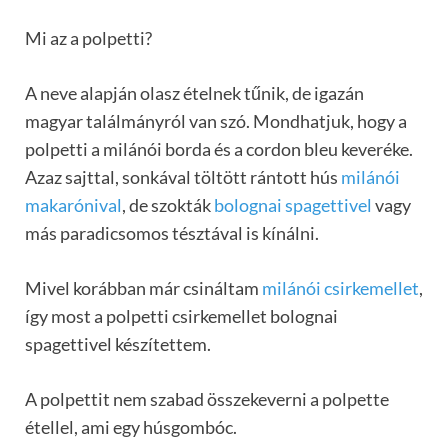
Mi az a polpetti?
A neve alapján olasz ételnek tűnik, de igazán
magyar találmányról van szó. Mondhatjuk, hogy a
polpetti a milánói borda és a cordon bleu keveréke.
Azaz sajttal, sonkával töltött rántott hús
milánói
makarónival
, de szokták
bolognai spagettivel
vagy
más paradicsomos tésztával is kínálni.
Mivel korábban már csináltam
milánói csirkemellet
,
így most a polpetti csirkemellet bolognai
spagettivel készítettem.
A polpettit nem szabad összekeverni a polpette
étellel, ami egy húsgombóc.