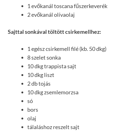
1 evőkanál toscana fűszerkeverék
2 evőkanál olívaolaj
Sajttal sonkával töltött csirkemellhez:
1 egész csirkemell filé (kb. 50 dkg)
8 szelet sonka
10 dkg trappista sajt
10 dkg liszt
2 db tojás
10 dkg zsemlemorzsa
só
bors
olaj
tálaláshoz reszelt sajt