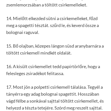
zsemlemorzsában a töltött csirkemelleket.
14. Mielőtt elkezded sütni a csirkemelleket, főzd
meg a spagetti tésztát. szűrd le, és keverd össze a
bolognai raguval.
15. Bő olajban, közepes lángon süsd aranybarnára a
töltött csirkemell mindkét oldalát.
16. A kisült csirkemellet tedd papírtörlőre, hogy a
felesleges zsiradékot felitassa.
17. Most jön a polpetti csirkemell tálalása. Tegyél a
tányérra egy adag bolognai spagettit. Hosszában
vágd félbe a sonkával sajttal töltött csirkemellet, és
helyezd a tészta tetejére. Szórd meg reszelt sajttal.