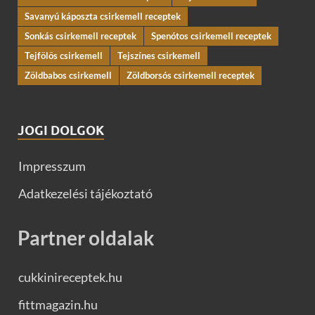
Savanyú káposzta csirkemell receptek
Sonkás csirkemell receptek
Spenótos csirkemell receptek
Tejfölös csirkemell
Tejszínes csirkemell
Zöldbabos csirkemell
Zöldborsós csirkemell receptek
JOGI DOLGOK
Impresszum
Adatkezelési tájékoztató
Partner oldalak
cukkinireceptek.hu
fittmagazin.hu