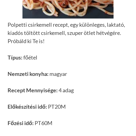
Polpetti csirkemell recept, egy különleges, laktató,
kiadós töltött csirkemell, szuper ötlet hétvégére.
Próbáld ki Te is!
Típus:
főétel
Nemzeti konyha:
magyar
Recept Mennyisége:
4 adag
Előkészítési idő:
PT20M
Főzési idő:
PT60M