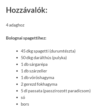
Hozzávalók:
4 adaghoz
Bolognai spagettihez:
45 dkg spagetti (durumtészta)
50 dkg darálthús (pulyka)
1 db sárgarépa
1 db szárzeller
1 db vöröshagyma
2 gerezd fokhagyma
5 dl passata (passzírozott paradicsom)
só
bors