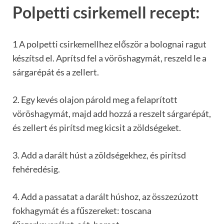
Polpetti csirkemell recept:
1 A polpetti csirkemellhez először a bolognai ragut
készítsd el. Aprítsd fel a vöröshagymát, reszeld le a
sárgarépát és a zellert.
2. Egy kevés olajon párold meg a felaprított
vöröshagymát, majd add hozzá a reszelt sárgarépát,
és zellert és pirítsd meg kicsit a zöldségeket.
3. Add a darált húst a zöldségekhez, és pirítsd
fehéredésig.
4. Add a passatat a darált húshoz, az összezúzott
fokhagymát és a fűszereket: toscana