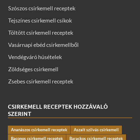
Szószos csirkemell receptek
Tejszínes csirkemell csíkok
Töltött csirkemell receptek
Vasárnapi ebéd csirkemellből
Vendégváró húsételek
Zöldséges csirkemell
Zsebes csirkemell receptek
CSIRKEMELL RECEPTEK HOZZÁVALÓ
SZERINT
Ananászos csirkemell receptek
Aszalt szilvás csirkemell
Baconos csirkemell receptek
Barackos csirkemell receptek