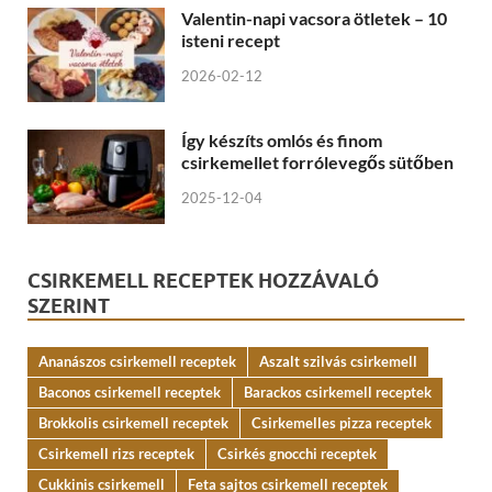
Valentin-napi vacsora ötletek – 10
isteni recept
2026-02-12
Így készíts omlós és finom
csirkemellet forrólevegős sütőben
2025-12-04
CSIRKEMELL RECEPTEK HOZZÁVALÓ
SZERINT
Ananászos csirkemell receptek
Aszalt szilvás csirkemell
Baconos csirkemell receptek
Barackos csirkemell receptek
Brokkolis csirkemell receptek
Csirkemelles pizza receptek
Csirkemell rizs receptek
Csirkés gnocchi receptek
Cukkinis csirkemell
Feta sajtos csirkemell receptek