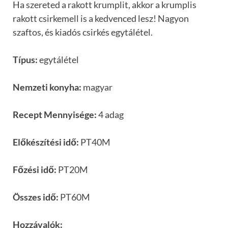
Ha szereted a rakott krumplit, akkor a krumplis
rakott csirkemell is a kedvenced lesz! Nagyon
szaftos, és kiadós csirkés egytálétel.
Típus:
egytálétel
Nemzeti konyha:
magyar
Recept Mennyisége:
4 adag
Előkészítési idő:
PT40M
Főzési idő:
PT20M
Összes idő:
PT60M
Hozzávalók: