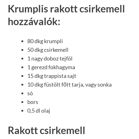
Krumplis rakott csirkemell
hozzávalók:
80 dkg krumpli
50 dkg csirkemell
1 nagy doboz tejföl
1 gerezd fokhagyma
15 dkg trappista sajt
10 dkg füstölt főtt tarja, vagy sonka
só
bors
0,5 dl olaj
Rakott csirkemell