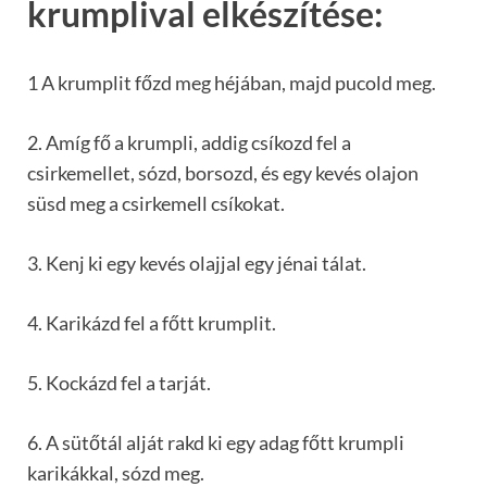
krumplival elkészítése:
1 A krumplit főzd meg héjában, majd pucold meg.
2. Amíg fő a krumpli, addig csíkozd fel a
csirkemellet, sózd, borsozd, és egy kevés olajon
süsd meg a csirkemell csíkokat.
3. Kenj ki egy kevés olajjal egy jénai tálat.
4. Karikázd fel a főtt krumplit.
5. Kockázd fel a tarját.
6. A sütőtál alját rakd ki egy adag főtt krumpli
karikákkal, sózd meg.