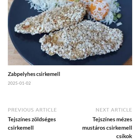
Zabpelyhes csirkemell
2025-01-02
PREVIOUS ARTICLE
NEXT ARTICLE
Tejszínes zöldséges
Tejszínes mézes
csirkemell
mustáros csirkemell
csíkok