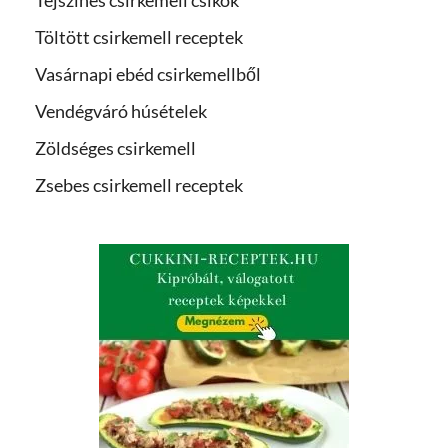
Tejszínes csirkemell csíkok
Töltött csirkemell receptek
Vasárnapi ebéd csirkemellből
Vendégváró húsételek
Zöldséges csirkemell
Zsebes csirkemell receptek