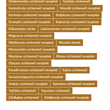
Gluténmentes csirkemell receptek
Gombás csirkemell
Gyümölcsös csirkemell receptek
Húsvéti csirkemell receptek
Karfiolos csirkemell receptek
Kolbászos csirkemell receptek
Krumplis csirkemell receptek
Kukoricás csirkemell recpetek
Kókusztejes csirke
Laktózmentes csirkemell receptek
Magyaros csirkemell receptek
Mediterrán csirkemell receptek
Mexikói ételek
Mozzarellás csirkemell receptek
Mustáros csirkemell receptek
Mézes csirkemell receptek
Olaszos csirkemell receptek
Paradicsomos csirkemell receptek
Sajtos csirkemell
Savanyú káposzta csirkemell receptek
Sonkás csirkemell receptek
Spenótos csirkemell receptek
Tejfölös csirkemell
Tejszínes csirkemell
Zöldbabos csirkemell
Zöldborsós csirkemell receptek