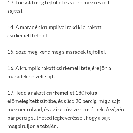
13. Locsold meg tejföllel és szórd meg reszelt
sajttal.
14. A maradék krumplival rakd ki a rakott
csirkemell tetejét.
15. Sózd meg, kend meg a maradék tejföllel.
16. A krumplis rakott csirkemell tetejére jön a
maradék reszelt sajt.
17. Tedd a rakott csirkemellet 180 fokra
előmelegített sütőbe, és süsd 20 percig, míg a sajt
meg nem olvad, és az ízek össze nem érnek. A végén
pár percig sütheted légkeveréssel, hogy a sajt
megpiruljon a tetején.