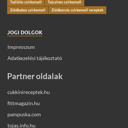
Tejfölös csirkemell
Tejszínes csirkemell
Zöldbabos csirkemell
Zöldborsós csirkemell receptek
JOGI DOLGOK
Impresszum
Adatkezelési tájékoztató
Partner oldalak
cukkinireceptek.hu
fittmagazin.hu
pampuska.com
tojas.info.hu