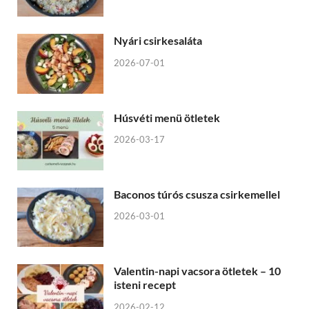
Nyári csirkesaláta
2026-07-01
Húsvéti menü ötletek
2026-03-17
Baconos túrós csusza csirkemellel
2026-03-01
Valentin-napi vacsora ötletek – 10
isteni recept
2026-02-12