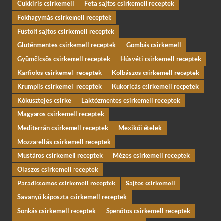
Cukkinis csirkemell
Feta sajtos csirkemell receptek
Fokhagymás csirkemell receptek
Füstölt sajtos csirkemell receptek
Gluténmentes csirkemell receptek
Gombás csirkemell
Gyümölcsös csirkemell receptek
Húsvéti csirkemell receptek
Karfiolos csirkemell receptek
Kolbászos csirkemell receptek
Krumplis csirkemell receptek
Kukoricás csirkemell recpetek
Kókusztejes csirke
Laktózmentes csirkemell receptek
Magyaros csirkemell receptek
Mediterrán csirkemell receptek
Mexikói ételek
Mozzarellás csirkemell receptek
Mustáros csirkemell receptek
Mézes csirkemell receptek
Olaszos csirkemell receptek
Paradicsomos csirkemell receptek
Sajtos csirkemell
Savanyú káposzta csirkemell receptek
Sonkás csirkemell receptek
Spenótos csirkemell receptek