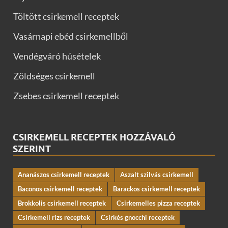
Töltött csirkemell receptek
Vasárnapi ebéd csirkemellből
Vendégváró húsételek
Zöldséges csirkemell
Zsebes csirkemell receptek
CSIRKEMELL RECEPTEK HOZZÁVALÓ
SZERINT
Ananászos csirkemell receptek
Aszalt szilvás csirkemell
Baconos csirkemell receptek
Barackos csirkemell receptek
Brokkolis csirkemell receptek
Csirkemelles pizza receptek
Csirkemell rizs receptek
Csirkés gnocchi receptek