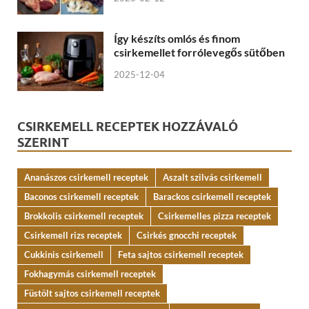
Így készíts omlós és finom
csirkemellet forrólevegős sütőben
2025-12-04
CSIRKEMELL RECEPTEK HOZZÁVALÓ
SZERINT
Ananászos csirkemell receptek
Aszalt szilvás csirkemell
Baconos csirkemell receptek
Barackos csirkemell receptek
Brokkolis csirkemell receptek
Csirkemelles pizza receptek
Csirkemell rizs receptek
Csirkés gnocchi receptek
Cukkinis csirkemell
Feta sajtos csirkemell receptek
Fokhagymás csirkemell receptek
Füstölt sajtos csirkemell receptek