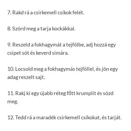
7. Rakd rá a csirkemell csíkok felét.
8. Szórd meg a tarja kockákkal.
9. Reszeld a fokhagymát a tejfölbe, adj hozzá egy
csipet sót és keverd simára.
10. Locsold meg a fokhagymás tejföllel, és jön egy
adag reszelt sajt.
11. Rakj ki egy újabb réteg főtt krumplit és sózd
meg.
12. Tedd rá a maradék csirkemell csíkokat, és tarját.