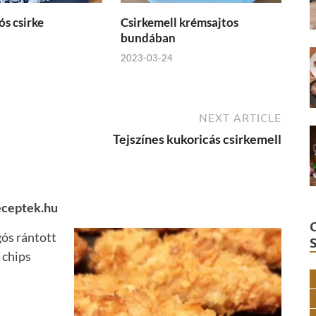
ós csirke
Csirkemell krémsajtos
bundában
2023-03-24
NEXT ARTICLE
Tejszínes kukoricás csirkemell
eceptek.hu
gós rántott
 chips