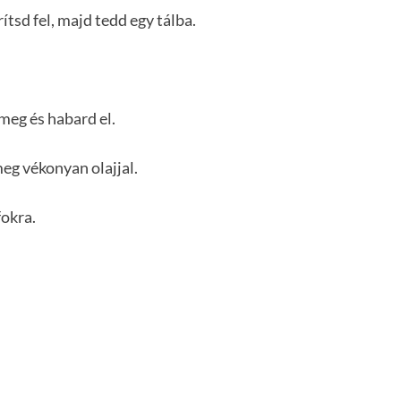
ítsd fel, majd tedd egy tálba.
meg és habard el.
 meg vékonyan olajjal.
fokra.