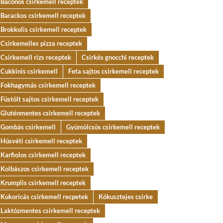
Baconos csirkemell receptek
Barackos csirkemell receptek
Brokkolis csirkemell receptek
Csirkemelles pizza receptek
Csirkemell rizs receptek
Csirkés gnocchi receptek
Cukkinis csirkemell
Feta sajtos csirkemell receptek
Fokhagymás csirkemell receptek
Füstölt sajtos csirkemell receptek
Gluténmentes csirkemell receptek
Gombás csirkemell
Gyümölcsös csirkemell receptek
Húsvéti csirkemell receptek
Karfiolos csirkemell receptek
Kolbászos csirkemell receptek
Krumplis csirkemell receptek
Kukoricás csirkemell recpetek
Kókusztejes csirke
Laktózmentes csirkemell receptek