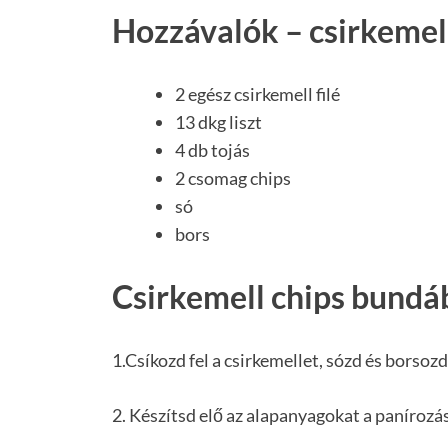
Hozzávalók – csirkemel
2 egész csirkemell filé
13 dkg liszt
4 db tojás
2 csomag chips
só
bors
Csirkemell chips bundáb
1.Csíkozd fel a csirkemellet, sózd és borsozd
2. Készítsd elő az alapanyagokat a panírozá