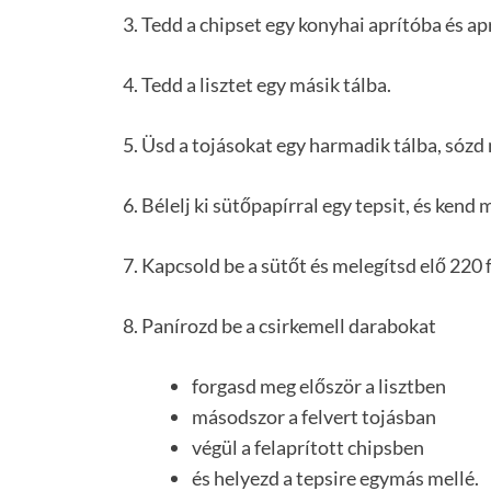
3. Tedd a chipset egy konyhai aprítóba és apr
4. Tedd a lisztet egy másik tálba.
5. Üsd a tojásokat egy harmadik tálba, sózd 
6. Bélelj ki sütőpapírral egy tepsit, és kend
7. Kapcsold be a sütőt és melegítsd elő 220 
8. Panírozd be a csirkemell darabokat
forgasd meg először a lisztben
másodszor a felvert tojásban
végül a felaprított chipsben
és helyezd a tepsire egymás mellé.