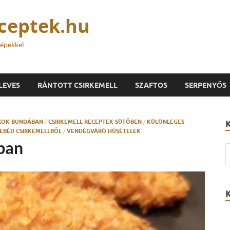
eceptek.hu
képekkel
LEVES
RÁNTOTT CSIRKEMELL
SZAFTOS
SERPENYŐS
ÍKOK BUNDÁBAN
/
CSIRKEMELL RECEPTEK SÜTŐBEN
/
KÜLÖNLEGES
 EBÉD CSIRKEMELLBŐL
/
VENDÉGVÁRÓ HÚSÉTELEK
ban