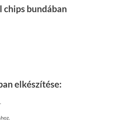
l chips bundában
an elkészítése:
.
shoz.