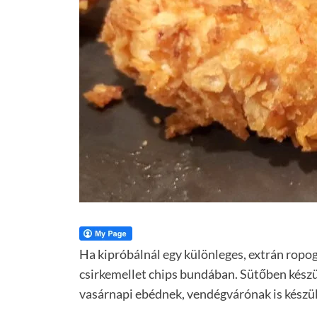
Ha kipróbálnál egy különleges, extrán ropog
csirkemellet chips bundában. Sütőben készül,
vasárnapi ebédnek, vendégvárónak is készül