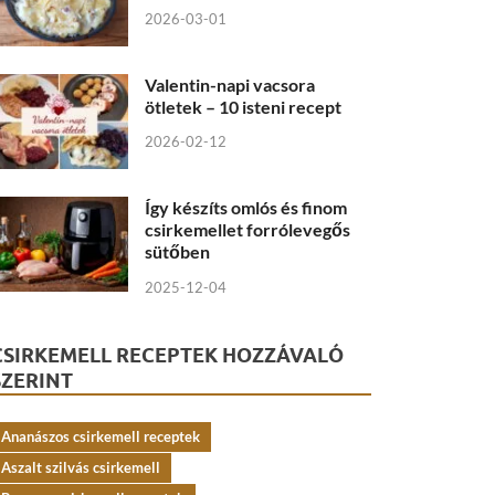
2026-03-01
Valentin-napi vacsora
ötletek – 10 isteni recept
2026-02-12
Így készíts omlós és finom
csirkemellet forrólevegős
sütőben
2025-12-04
CSIRKEMELL RECEPTEK HOZZÁVALÓ
SZERINT
Ananászos csirkemell receptek
Aszalt szilvás csirkemell