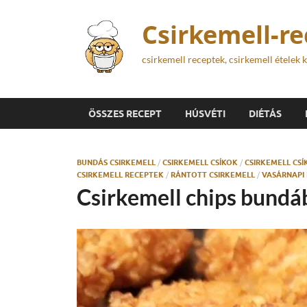
Csirkemell-r
csirkemell receptek, csirkemell ételek 
ÖSSZES RECEPT
HÚSVÉTI
DIÉTÁS
BUNDÁS CSIRKEMELL
/
CSIRKEMELL CSÍKOK
/
CSIRKEMELL CS
CSIRKEMELL RECEPTEK
/
RÁNTOTT CSIRKEMELL
/
VASÁRNAPI
Csirkemell chips bundá