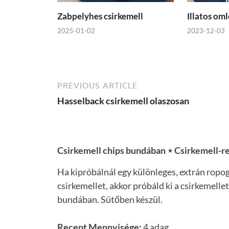
Zabpelyhes csirkemell
Illatos oml
2025-01-02
2023-12-03
PREVIOUS ARTICLE
Hasselback csirkemell olaszosan
Csirkemell chips bundában ⋆ Csirkemell-r
Ha kipróbálnál egy különleges, extrán ropo
csirkemellet, akkor próbáld ki a csirkemellet
bundában. Sütőben készül.
Recept Mennyisége:
4 adag